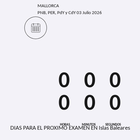
MALLORCA
PNB, PER, PdY y CdY 03 Julio 2026
0
0
0
0
0
0
0
0
0
0
0
0
HORAS
MINUTOS
SEGUNDOS
DIAS PARA EL PROXIMO EXAMEN EN Islas Baleares