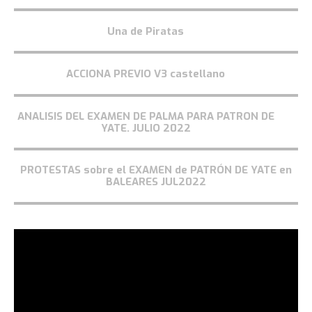
Una de Piratas
ACCIONA PREVIO V3 castellano
ANALISIS DEL EXAMEN DE PALMA PARA PATRON DE
YATE. JULIO 2022
PROTESTAS sobre el EXAMEN de PATRÓN DE YATE en
BALEARES JUL2022
Reproductor
de
vídeo