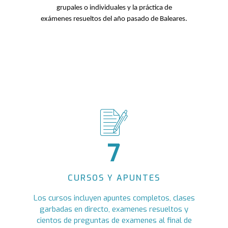
2
grupales o individuales y la práctica de
0
exámenes resueltos del año pasado de Baleares.
3
1
4
2
5
3
0
0
0
6
4
1
1
1
7
5
2
2
2
8
6
CURSOS Y APUNTES
3
3
3
9
0
0
0
Los cursos incluyen apuntes completos, clases
7
garbadas en directo, examenes resueltos y
cientos de preguntas de examenes al final de