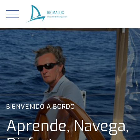
Skip
to
content
BIENVENIDO A BORDO
Aprende, Navega,