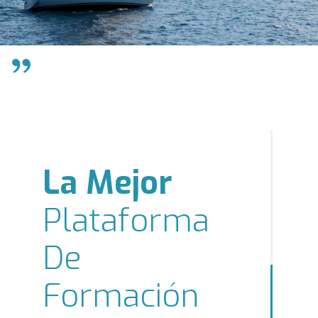
9
0
Inicié El
La Mejor
Curso
Sin
Plataforma
Experiencia
Unos Cursos
De
Previa
Excelentes
Formación